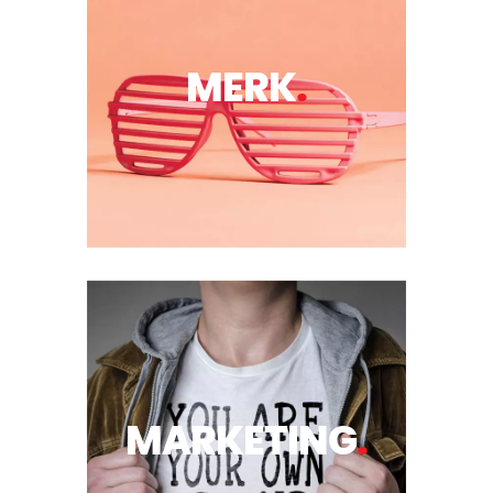
MERK
.
MARKETING
.