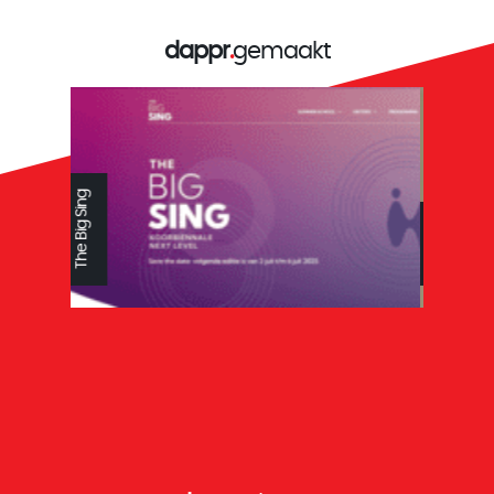
dappr
.
gemaakt
Reys tandtechniek
ZoBaby