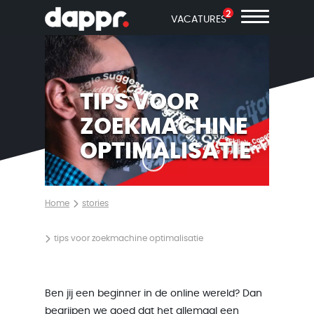
2
VACATURES
TIPS VOOR
ZOEKMACHINE
OPTIMALISATIE
Home
stories
tips voor zoekmachine optimalisatie
Ben jij een beginner in de online wereld? Dan
begrijpen we goed dat het allemaal een