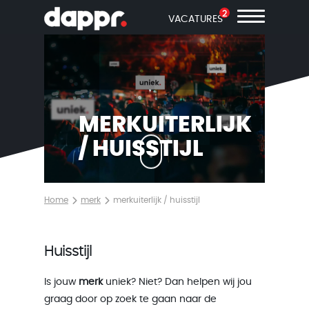
2
VACATURES
MERKUITERLIJK
/ HUISSTIJL
Home
merk
merkuiterlijk / huisstijl
Huisstijl
Is jouw
merk
uniek? Niet? Dan helpen wij jou
graag door op zoek te gaan naar de