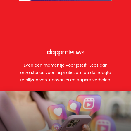
dappr
.
nieuws
Even een momentje voor jezelf? Lees dan
onze stories voor inspiratie, om op de hoogte
te blijven van innovaties en
dappre
verhalen.