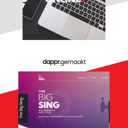
dappr
.
gemaakt
Reys tandtechniek
ZoBaby