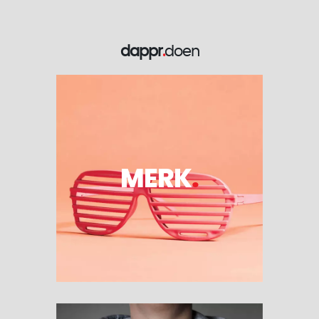
dappr
.
doen
MERK
.