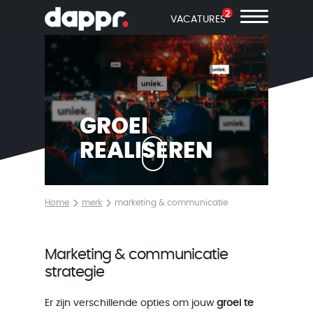
2
VACATURES
GROEI
REALISEREN
Home
merk
marketing & communicatie
Marketing & communicatie
strategie
Er zijn verschillende opties om jouw
groei te