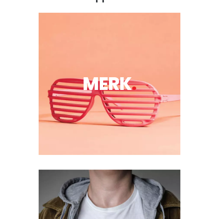
MERK
.