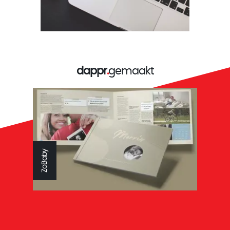
dappr
.
gemaakt
Reys tandtechniek
ZoBaby