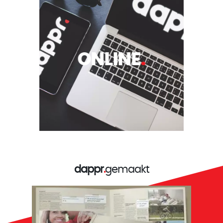
ONLINE
.
dappr
.
gemaakt