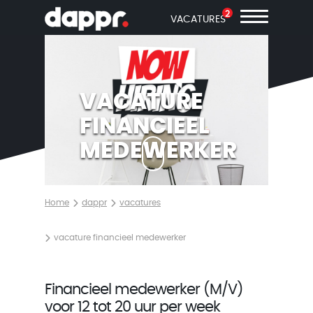
2
VACATURES
VACATURE
FINANCIEEL
MEDEWERKER
Home
dappr
vacatures
vacature financieel medewerker
Financieel medewerker (M/V)
voor 12 tot 20 uur per week