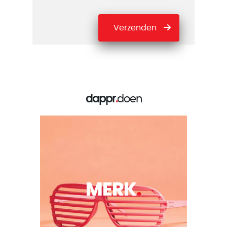
Verzenden
dappr
.
doen
MERK
.